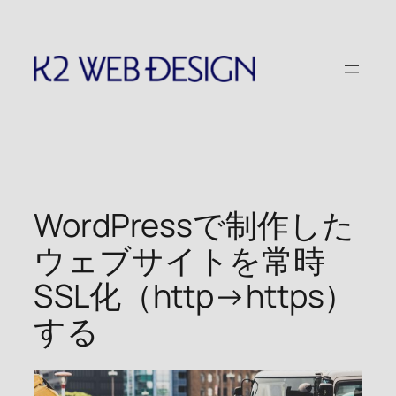
内
容
を
ス
キ
ッ
プ
WordPressで制作した
ウェブサイトを常時
SSL化（http→https）
する