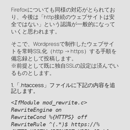
Firefoxについても同様の対応がとられてお
り、今後は「http接続のウェブサイトは安
全ではない」という認識が一般的になって
いくと思われます。
そこで、Wordpressで制作したウェブサイ
トを常時SSL化（http → https）する手順を
備忘録として投稿します。
※前提として既に独自SSLの設定は済んでい
るものとします。
1.「.htaccess」ファイルに下記の内容を追
記します。
<IfModule mod_rewrite.c>
RewriteEngine on
RewriteCond %{HTTPS} off
RewriteRule ^(.*)$ https://%